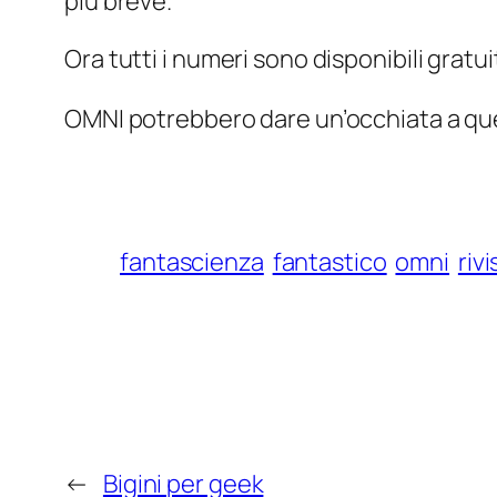
più breve.
Ora tutti i numeri sono disponibili grat
OMNI potrebbero dare un’occhiata a ques
fantascienza
fantastico
omni
rivi
←
Bigini per geek