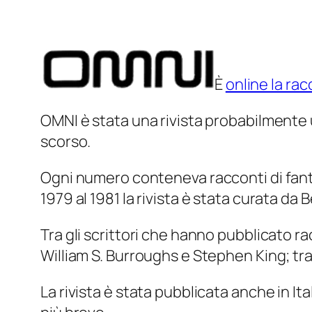
È
online la ra
OMNI è stata una rivista probabilmente u
scorso.
Ogni numero conteneva racconti di fantasc
1979 al 1981 la rivista è stata curata da 
Tra gli scrittori che hanno pubblicato ra
William S. Burroughs e Stephen King; tra g
La rivista è stata pubblicata anche in Ita