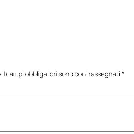
.
I campi obbligatori sono contrassegnati
*