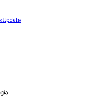
ws Update
ogia