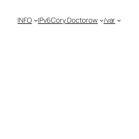
INFO
IPv6
Cory Doctorow
/var