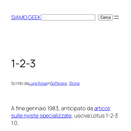
Vai
al
SIAMO GEEK
Cerca
Cerca
contenuto
1-2-3
Scritto da
Luigi Rosa
in
Software
, 
Storia
A fine gennaio 1983, anticipato da
articoli
sulle riviste specializzate
, usciva Lotus 1-2-3
1.0.