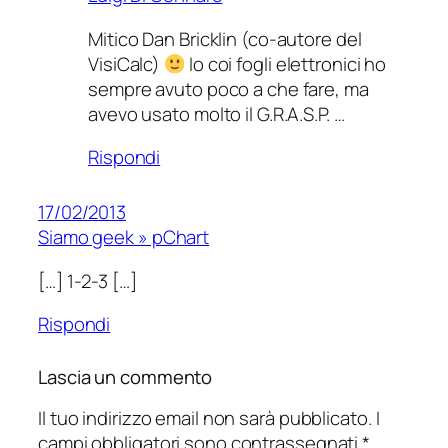
Mitico Dan Bricklin (co-autore del
VisiCalc)
Io coi fogli elettronici ho
sempre avuto poco a che fare, ma
avevo usato molto il G.R.A.S.P. …
Rispondi
17/02/2013
Siamo geek » pChart
[…] 1-2-3 […]
Rispondi
Lascia un commento
Il tuo indirizzo email non sarà pubblicato.
I
campi obbligatori sono contrassegnati
*