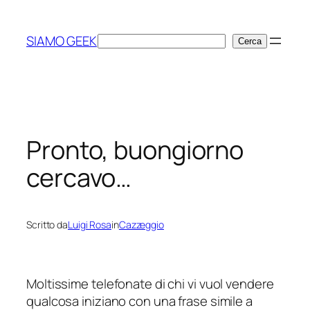
Vai
al
SIAMO GEEK
Cerca
Cerca
contenuto
Pronto, buongiorno
cercavo…
Scritto da
Luigi Rosa
in
Cazzeggio
Moltissime telefonate di chi vi vuol vendere
qualcosa iniziano con una frase simile a