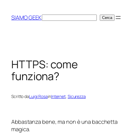
Vai
al
SIAMO GEEK
Cerca
Cerca
contenuto
HTTPS: come
funziona?
Scritto da
Luigi Rosa
in
Internet
, 
Sicurezza
Abbastanza bene, ma non è una bacchetta
magica.