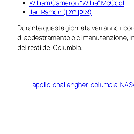
William Cameron “Willie” McCool
Ilan Ramon (אילן רמון)
Durante questa giornata verranno ricor
di addestramento o di manutenzione, inc
dei resti del
Columbia
.
apollo
challengher
columbia
NAS