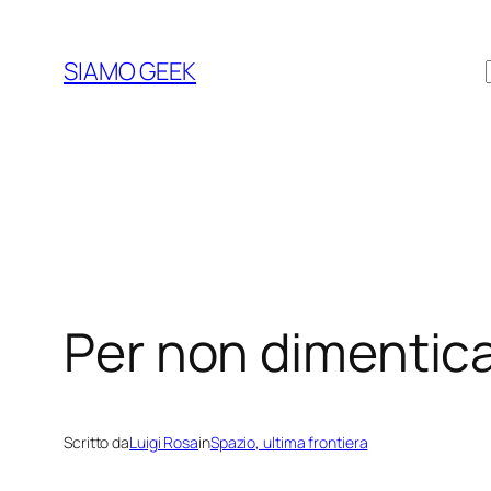
Vai
al
SIAMO GEEK
contenuto
Per non dimentic
Scritto da
Luigi Rosa
in
Spazio, ultima frontiera