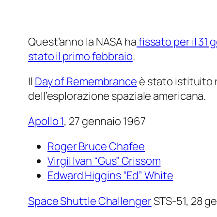
Quest’anno la NASA ha
fissato per il 31
stato il primo febbraio
.
Il
Day of Remembrance
è stato istituito
dell’esplorazione spaziale americana.
Apollo 1
, 27 gennaio 1967
Roger Bruce Chafee
Virgil Ivan “Gus” Grissom
Edward Higgins “Ed” White
Space Shuttle
Challenger
STS-51, 28 g