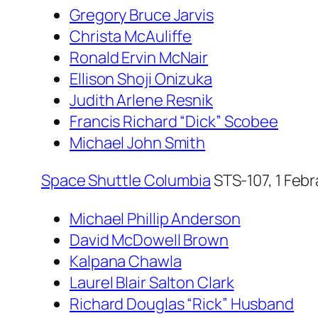
Gregory Bruce Jarvis
Christa McAuliffe
Ronald Ervin McNair
Ellison Shoji Onizuka
Judith Arlene Resnik
Francis Richard “Dick” Scobee
Michael John Smith
Space Shuttle
Columbia
STS-107, 1 Febr
Michael Phillip Anderson
David McDowell Brown
Kalpana Chawla
Laurel Blair Salton Clark
Richard Douglas “Rick” Husband