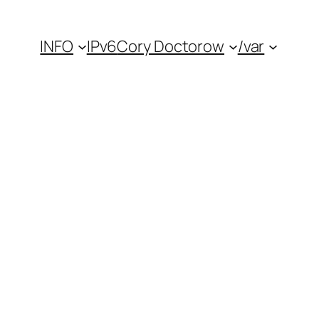
INFO
IPv6
Cory Doctorow
/var