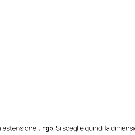
on estensione
. Si sceglie quindi la dimens
.rgb