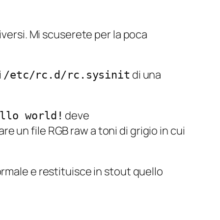
iversi. Mi scuserete per la poca
i
di una
/etc/rc.d/rc.sysinit
deve
llo world!
re un file RGB
raw
a toni di grigio in cui
rmale e restituisce in stout quello