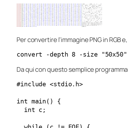
Per convertire l’immagine PNG in RGB e, q
convert -depth 8 -size "50x50"
Da qui con questo semplice programma si 
#include <stdio.h>

int main() {

  int c;

  while (c != EOF) {
