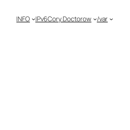
INFO
IPv6
Cory Doctorow
/var