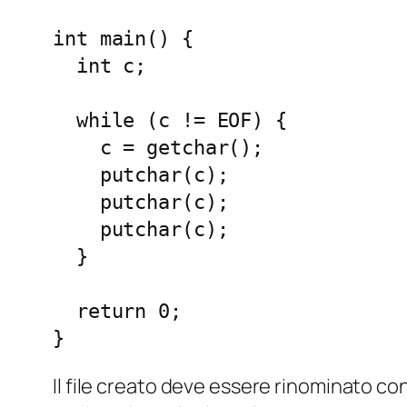
int main() {

  int c;

  while (c != EOF) {

    c = getchar();

    putchar(c);

    putchar(c);

    putchar(c);

  }

  return 0;

}
Il file creato deve essere rinominato c