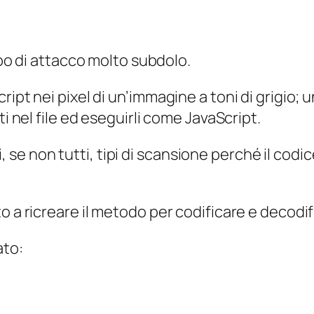
tipo di attacco molto subdolo.
ipt nei pixel di un’immagine a toni di grigio; 
ti nel file ed eseguirli come JavaScript.
e non tutti, tipi di scansione perché il codi
o a ricreare il metodo per codificare e decodi
ato: