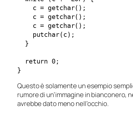
    c = getchar();

    c = getchar();

    c = getchar();

    putchar(c);

  }

  return 0;

}
Questo è solamente un esempio semplice
rumore di un’immagine in bianconero, ne
avrebbe dato meno nell’occhio.