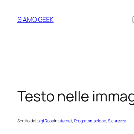
Vai
al
SIAMO GEEK
contenuto
Testo nelle immag
Scritto da
Luigi Rosa
in
Internet
, 
Programmazione
, 
Sicurezza