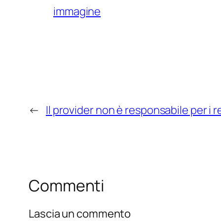
immagine
←
Il provider non è responsabile per i 
Commenti
Lascia un commento