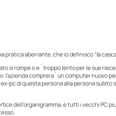
na pratica aberrante, che io definisco “la casca
o si rompe o e` troppo lento per le sue nec
 l’azienda comprera` un computer nuovo per il 
l’ ex-pc di questa persona alla persona subito sot
vertice dell’organigramma, e tutti i vecchi PC pi
tesso.