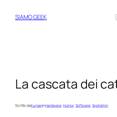
Vai
al
SIAMO GEEK
contenuto
La cascata dei ca
Scritto da
Kurgan
in
Hardware
, 
Humor
, 
Software
, 
SysAdmin