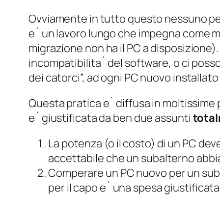
Ovviamente in tutto questo nessuno pensa
e` un lavoro lungo che impegna come mini
migrazione non ha il PC a disposizione
incompatibilita` del software, o ci poss
dei catorci”, ad ogni PC nuovo installa
Questa pratica e` diffusa in moltissime 
e` giustificata da ben due assunti
total
La potenza (o il costo) di un PC de
accettabile che un subalterno abbi
Comperare un PC nuovo per un sub
per il capo e` una spesa giustificata