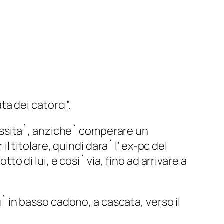
ta dei catorci”.
essita`, anziche` comperare un
titolare, quindi dara` l’ ex-pc del
to di lui, e cosi` via, fino ad arrivare a
u` in basso cadono, a cascata, verso il