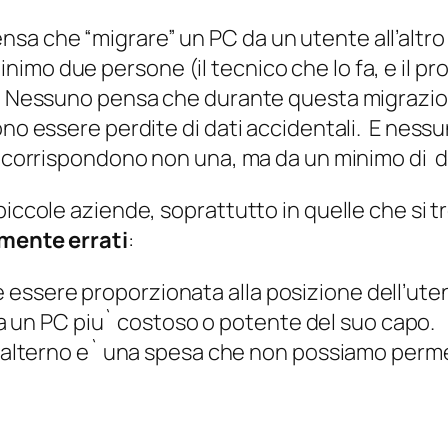
 che “migrare” un PC da un utente all’altro e 
mo due persone (il tecnico che lo fa, e il pro
). Nessuno pensa che durante questa migrazion
ono essere perdite di dati accidentali. E nessu
to corrispondono non una, ma da un minimo di 
piccole aziende, soprattutto in quelle che si 
mente errati
:
ve essere proporzionata alla posizione dell’ut
a un PC piu` costoso o potente del suo capo.
alterno e` una spesa che non possiamo perm