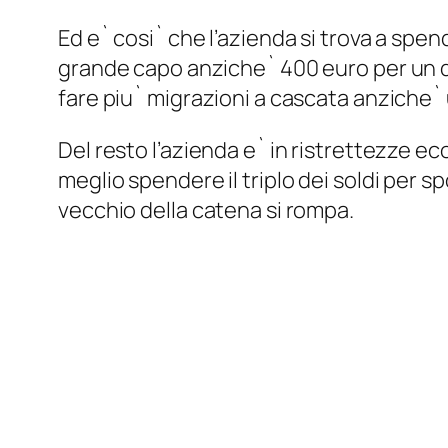
Ed e` cosi` che l’azienda si trova a spe
grande capo anziche` 400 euro per un d
fare piu` migrazioni a cascata anziche` u
Del resto l’azienda e` in ristrettezze
meglio spendere il triplo dei soldi per s
vecchio della catena si rompa.