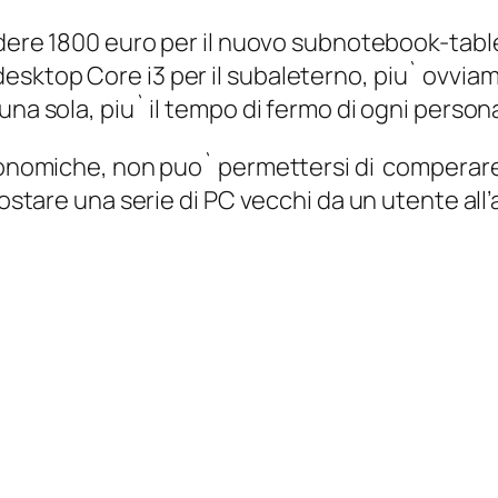
ndere 1800 euro per il nuovo subnotebook-table
esktop Core i3 per il subaleterno, piu` ovvia
na sola, piu` il tempo di fermo di ogni persona
 economiche, non puo` permettersi di comperar
postare una serie di PC vecchi da un utente all’