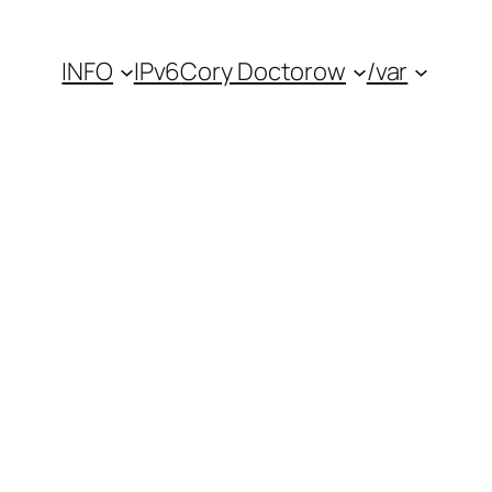
INFO
IPv6
Cory Doctorow
/var