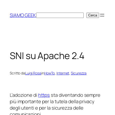
Vai
al
SIAMO GEEK
Cerca
Cerca
contenuto
SNI su Apache 2.4
Scritto da
Luigi Rosa
in
HowTo
, 
Internet
, 
Sicurezza
L’adozione di
https
sta diventando sempre
più importante per la tutela della privacy
degli utenti e per la sicurezza delle
comunicazioni.