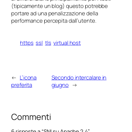
(tipicamente un blog) questo potrebbe
portare ad una penalizzazione della
performance percepita dall’utente.
https
ssl
tls
virtual host
←
L’icona
Secondo intercalare in
preferita
giugno
→
Commenti
6 risposte a “SNI su Apache 2.4”