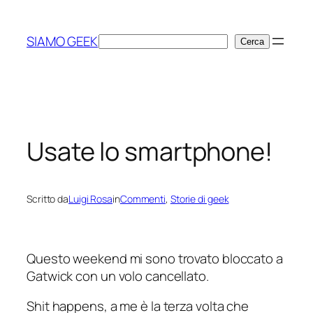
Vai
al
SIAMO GEEK
Cerca
Cerca
contenuto
Usate lo smartphone!
Scritto da
Luigi Rosa
in
Commenti
, 
Storie di geek
Questo weekend mi sono trovato bloccato a
Gatwick con un volo cancellato.
Shit happens, a me è la terza volta che