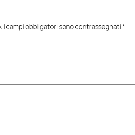
.
I campi obbligatori sono contrassegnati
*