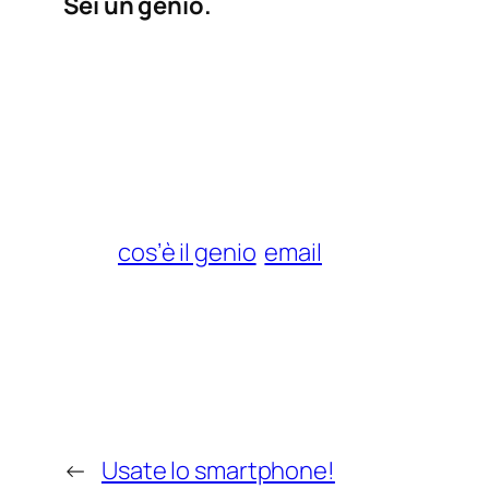
Sei un genio.
cos’è il genio
email
←
Usate lo smartphone!