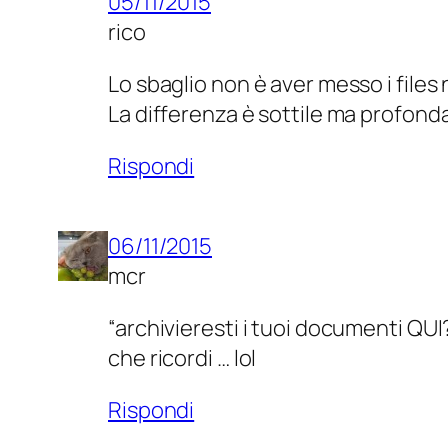
05/11/2015
rico
Lo sbaglio non è aver messo i files n
La differenza è sottile ma profonda
Rispondi
06/11/2015
mcr
“archivieresti i tuoi documenti QU
che ricordi … lol
Rispondi