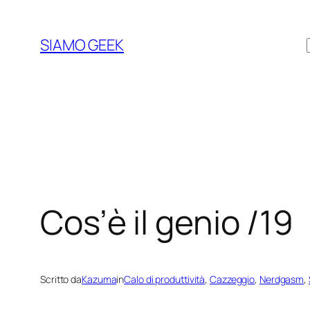
Vai
al
SIAMO GEEK
contenuto
Cos’è il genio /19
Scritto da
Kazuma
in
Calo di produttività
, 
Cazzeggio
, 
Nerdgasm
, 