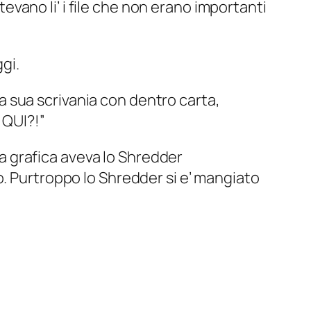
evano li’ i file che non erano importanti
gi.
a sua scrivania con dentro carta,
i QUI?!”
ia grafica aveva lo Shredder
ro. Purtroppo lo Shredder si e’ mangiato