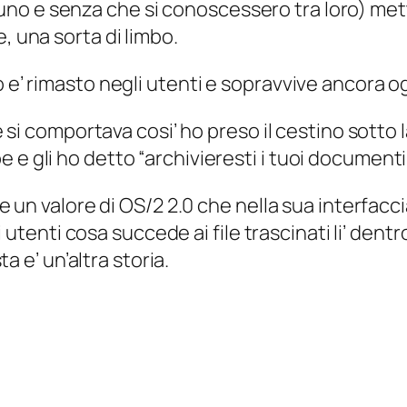
i uno e senza che si conoscessero tra loro) mett
 una sorta di limbo.
’ rimasto negli utenti e sopravvive ancora og
si comportava cosi’ ho preso il cestino sotto l
obe e gli ho detto “archivieresti i tuoi document
 un valore di OS/2 2.0 che nella sua interfacc
 utenti cosa succede ai file trascinati li’ dent
a e’ un’altra storia.