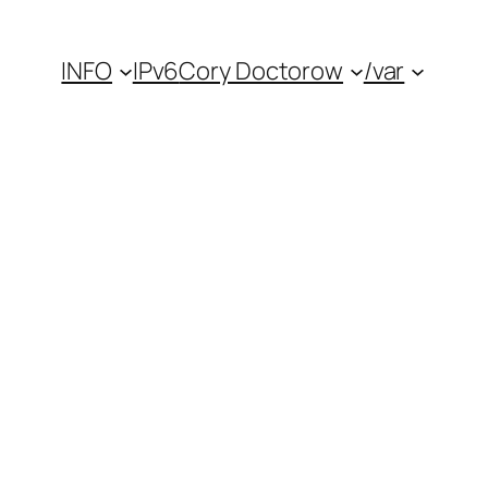
INFO
IPv6
Cory Doctorow
/var