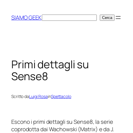
Vai
al
SIAMO GEEK
Cerca
Cerca
contenuto
Primi dettagli su
Sense8
Scritto da
Luigi Rosa
in
Spettacolo
Escono i primi dettagli su Sense8, la serie
coprodotta dai Wachowski (
Matrix
) e da J.