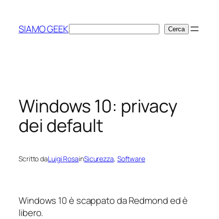
Vai
al
SIAMO GEEK
Cerca
Cerca
contenuto
Windows 10: privacy
dei default
Scritto da
Luigi Rosa
in
Sicurezza
, 
Software
Windows 10 è scappato da Redmond ed è
libero.