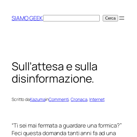
Vai
al
SIAMO GEEK
Cerca
Cerca
contenuto
Sull’attesa e sulla
disinformazione.
Scritto da
Kazuma
in
Commenti
, 
Cronaca
, 
Internet
“
Ti sei mai fermata a guardare una formica?
”
Feci questa domanda tanti anni fa ad una