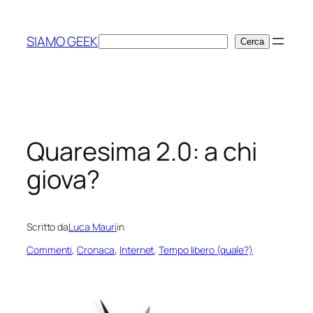
Vai
al
SIAMO GEEK
Cerca
Cerca
contenuto
Quaresima 2.0: a chi
giova?
Scritto da
Luca Mauri
in
Commenti
, 
Cronaca
, 
Internet
, 
Tempo libero (quale?)