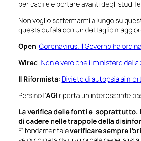
per capire e portare avanti degli studi l
Non voglio soffermarmi a lungo su ques
questa bufala con un dettaglio maggior
Open
:
Coronavirus. Il Governo ha ordina
Wired
:
Non è vero che il ministero della
Il Riformista
:
Divieto di autopsia ai mort
Persino l’
AGI
riporta un interessante p
La verifica delle fonti e, soprattutto
di cadere nelle trappole della disinf
E’ fondamentale
verificare sempre l’or
se propinata da un giornale generalista 