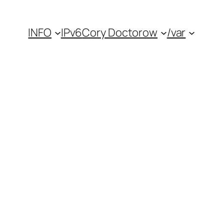
INFO
IPv6
Cory Doctorow
/var