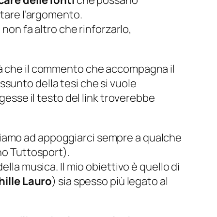
care delle fonti
che possano
attare l’argomento.
 non fa altro che rinforzarlo,
tà che il commento che accompagna il
iassunto della tesi che si vuole
gesse il testo del link troverebbe
diamo ad appoggiarci sempre a qualche
ano Tuttosport
).
lla musica. Il mio obiettivo è quello di
hille Lauro
) sia spesso più legato al