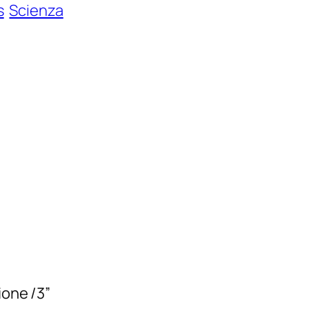
s
Scienza
ione /3”