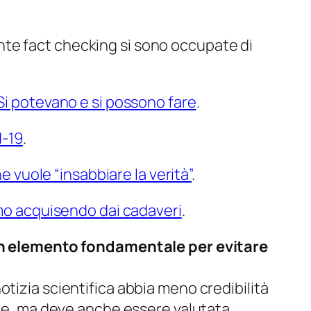
nte fact checking si sono occupate di
 Si potevano e si possono fare
.
d-19
.
e vuole “insabbiare la verità”
.
amo acquisendo dai cadaveri
.
è un elemento fondamentale per evitare
otizia scientifica abbia meno credibilità
ore, ma deve anche essere valutata