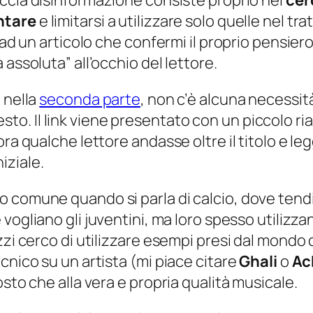
accia disinformazione consiste proprio nel
cer
ntare
e limitarsi a utilizzare solo quelle nel tr
 ad un articolo che confermi il proprio pensiero
à assoluta
” all’occhio del lettore.
 nella
seconda parte
, non c’è alcuna necessi
 testo. Il link viene presentato con un piccolo r
ra qualche lettore andasse oltre il titolo e leg
iziale.
o comune quando si parla di calcio, dove ten
vogliano gli juventini, ma loro spesso utilizz
zi cerco di utilizzare esempi presi dal mondo de
cnico su un artista (mi piace citare
Ghali
o
Ac
sto che alla vera e propria qualità musicale.