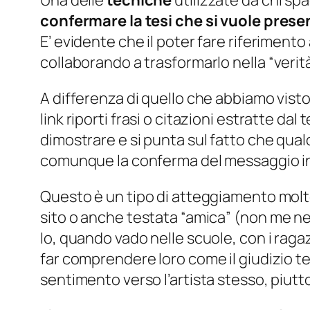
Una delle
tecniche
utilizzate da chi sp
confermare la tesi che si vuole prese
E’ evidente che il poter fare riferimento
collaborando a trasformarlo nella “
verit
A differenza di quello che abbiamo visto
link riporti frasi o citazioni estratte dal
dimostrare e si punta sul fatto che qualo
comunque la conferma del messaggio in
Questo è un tipo di atteggiamento molt
sito o anche testata “amica” (
non me ne 
Io, quando vado nelle scuole, con i ragaz
far comprendere loro come il giudizio te
sentimento verso l’artista stesso, piutto