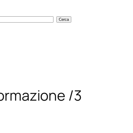
Cerca
Cerca
formazione /3