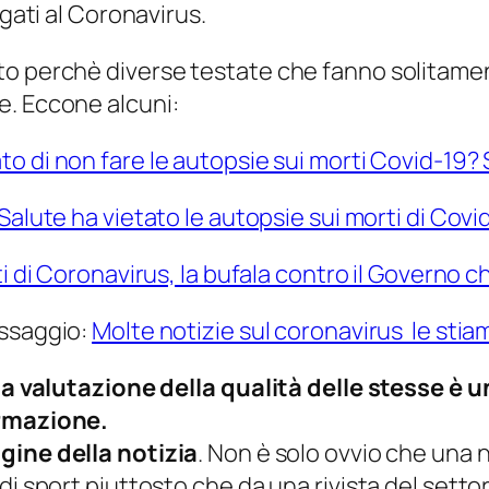
egati al Coronavirus.
to perchè diverse testate che fanno solitame
e. Eccone alcuni:
to di non fare le autopsie sui morti Covid-19?
 Salute ha vietato le autopsie sui morti di Covi
i di Coronavirus, la bufala contro il Governo ch
assaggio:
Molte notizie sul coronavirus le sti
, la valutazione della qualità delle stesse 
ormazione.
igine della notizia
. Non è solo ovvio che una n
di sport piuttosto che da una rivista del sett