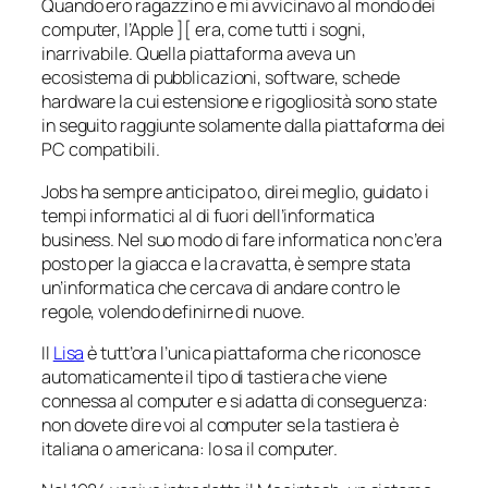
Quando ero ragazzino e mi avvicinavo al mondo dei
computer, l’Apple ][ era, come tutti i sogni,
inarrivabile. Quella piattaforma aveva un
ecosistema di pubblicazioni, software, schede
hardware la cui estensione e rigogliosità sono state
in seguito raggiunte solamente dalla piattaforma dei
PC compatibili.
Jobs ha sempre anticipato o, direi meglio, guidato i
tempi informatici al di fuori dell’informatica
business
. Nel suo modo di fare informatica non c’era
posto per la giacca e la cravatta, è sempre stata
un’informatica che cercava di andare contro le
regole, volendo definirne di nuove.
Il
Lisa
è tutt’ora l’unica piattaforma che riconosce
automaticamente il tipo di tastiera che viene
connessa al computer e si adatta di conseguenza:
non dovete dire voi al computer se la tastiera è
italiana o americana: lo sa il computer.