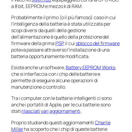
a 8 bit, EEPROM e mezzo k di RAM.
Probabilmente il primo (o il più famoso) caso in cui
l’
intelligenza
della batteria è stata utilizzata per
scopi diversi da quelli della gestione
dell’alimentazione è quello della protezione del
firmware della prima
PSP
, il cui
sblocco del firmware
poteva passare attraverso l’installazione di una
batteria opportunamente modificata.
Esiste anche un software,
Battery EEPROM Works
,
che si interfaccia con i chip delle batterie e
permette di eseguire alcune operazioni di
manutenzione o controllo.
Tra i computer con le batterie
intelligenti
ci sono
anche i portatili di Apple, per le cui batterie sono
stati
rilasciati
vari
aggiornamenti
.
Proprio studiando questi aggiornamenti
Charlie
Miller
ha scoperto che i chip di queste batterie