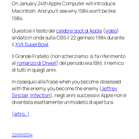
On January 24th Apple Computer will introduce
Macintosh. And you’ll see why 1984 won’t be like
1984
.
Questo è il testo del
celebre spot di Apple
(
video
)
andato in onda sulla CBS il 22 gennaio 1984 durante
il
XVII SuperBowl
.
Il Grande Fratello (non scherziamo: si fa riferimento
al
romanzo di Orwell
) del periodo era IBM, il nemico
di tutti in quegli anni.
In ossequio alla frase
when you become obsessed
with the enemy, you become the enemy
(
Jeffrey
Sinclair,
Infection
), negli anni successivi Apple non è
diventata esattamente un modello di apertura.
(altro…)
22/01/2014