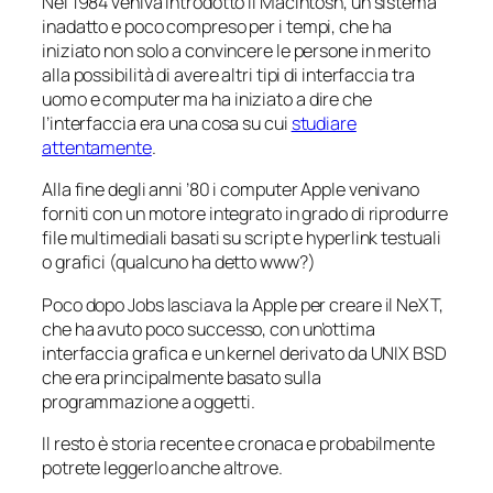
Nel 1984 veniva introdotto il Macintosh, un sistema
inadatto e poco compreso per i tempi, che ha
iniziato non solo a convincere le persone in merito
alla possibilità di avere altri tipi di interfaccia tra
uomo e computer ma ha iniziato a dire che
l’interfaccia era una cosa su cui
studiare
attentamente
.
Alla fine degli anni ’80 i computer Apple venivano
forniti con un motore integrato in grado di riprodurre
file multimediali basati su script e hyperlink testuali
o grafici (qualcuno ha detto
www
?)
Poco dopo Jobs lasciava la Apple per creare il NeXT,
che ha avuto poco successo, con un’ottima
interfaccia grafica e un kernel derivato da UNIX BSD
che era principalmente basato sulla
programmazione a oggetti.
Il resto è storia recente e cronaca e probabilmente
potrete leggerlo anche altrove.