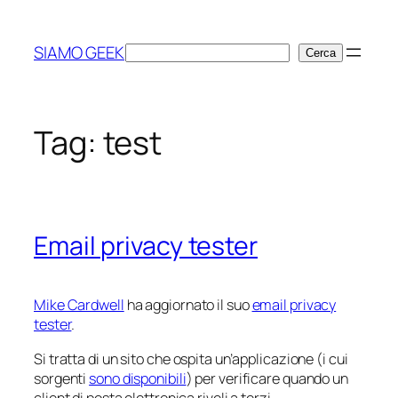
Vai
al
SIAMO GEEK
Cerca
Cerca
contenuto
Tag:
test
Email privacy tester
Mike Cardwell
ha aggiornato il suo
email privacy
tester
.
Si tratta di un sito che ospita un’applicazione (i cui
sorgenti
sono disponibili
) per verificare quando un
client di posta elettronica riveli a terzi.