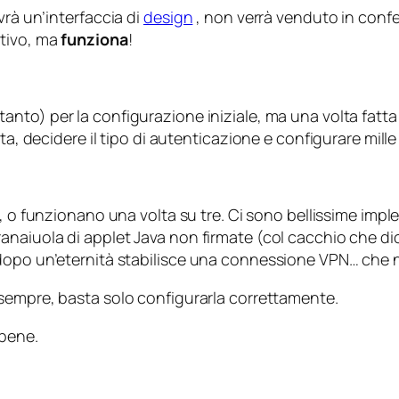
vrà un’interfaccia di
design
, non verrà venduto in conf
itivo, ma
funziona
!
anto) per la configurazione iniziale, ma una volta fatta
ta, decidere il tipo di autenticazione e configurare mille 
, o funzionano una volta su tre. Ci sono
bellissime
imple
ranaiuola di applet Java non firmate (col cacchio che d
 dopo un’eternità stabilisce una connessione VPN… che 
sempre, basta solo configurarla correttamente.
 bene.