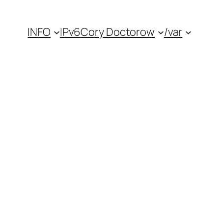
INFO
IPv6
Cory Doctorow
/var