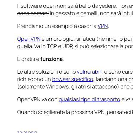
Il software open non sarà bello da vedere, non a
cocainomani
in gessato e gemelli, non sarà intu
Prendiamo un esempio a caso: la
VPN
.
OpenVPN
è un orologio, si fatica (nemmeno poi t
quella. Va in TCP e UDP, si può selezionare la por
È gratis e
funziona
.
Le altre soluzioni o sono
vulnerabili
, o sono care
richiedono un
bowser specifico
, lanciano una g
(solamente Windows, gli atri si attaccano) che
OpenVPN va con
qualsiasi tipo di trasporto
e va 
Quando sceglierete la prossima VPN, pensateci
30/01/2012