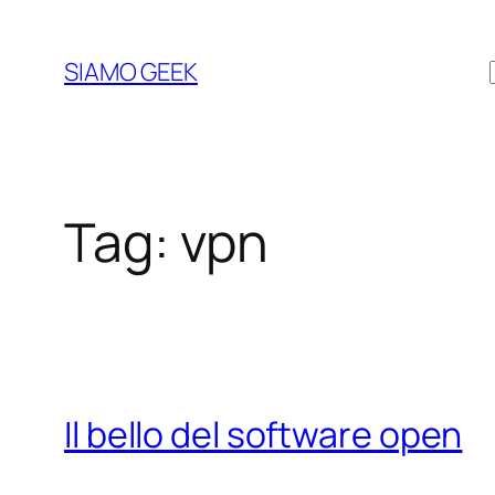
Vai
al
SIAMO GEEK
contenuto
Tag:
vpn
Il bello del software open