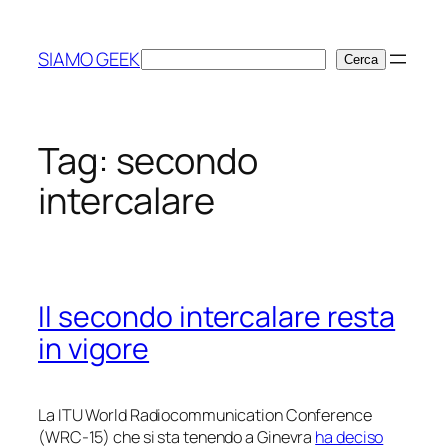
Vai
al
SIAMO GEEK
Cerca
Cerca
contenuto
Tag:
secondo
intercalare
Il secondo intercalare resta
in vigore
La ITU World Radiocommunication Conference
(WRC-15) che si sta tenendo a Ginevra
ha deciso