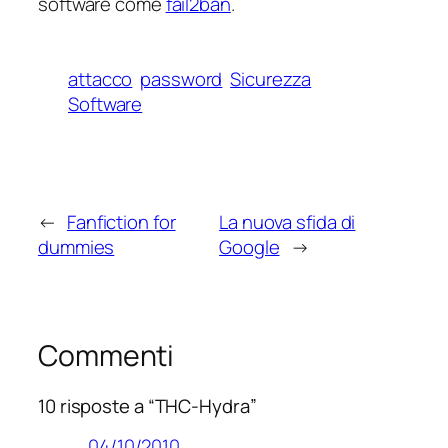
software come
fail2ban
.
attacco
password
Sicurezza
Software
←
Fanfiction for
La nuova sfida di
dummies
Google
→
Commenti
10 risposte a “THC-Hydra”
04/10/2010