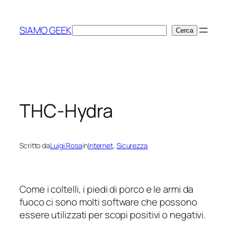
Vai
al
SIAMO GEEK
Cerca
Cerca
contenuto
THC-Hydra
Scritto da
Luigi Rosa
in
Internet
, 
Sicurezza
Come i coltelli, i piedi di porco e le armi da
fuoco ci sono molti software che possono
essere utilizzati per scopi positivi o negativi.