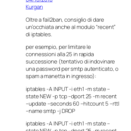
Kurgan
Oltre a fail2ban, consiglio di dare
un’occhiata anche al modulo “recent”
di iptables.
per esempio, per limitare le
connessioni alla 25 in rapida
successione (tentativo di indovinare
una password per smtp autenticato, o
spam a manetta in ingresso):
iptables -A INPUT -i eth1 -m state –
state NEW -p tcp –dport 25 -m recent
–update –seconds 60 –hitcount 5 –rttl
–name smtp -j DROP
iptables -A INPUT -i eth1 -m state –
state NEW -p tcp –dport 25 -m recent